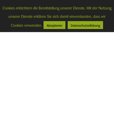
Cookies erleichtern die Bereitstellung unserer Dienste. Mit der Nutzung
unserer Dienste erklären Sie sich damit einverstanden, dass wir
Cookies verwenden.
Akzeptieren
Datenschutzerklärung
1. Datenschutz auf einen Blick
Allgemeine Hinweise
Die folgenden Hinweise geben einen einfachen Überblick
darüber, was mit Ihren personenbezogenen Daten passiert,
wenn Sie unsere Website besuchen. Personenbezogene
Daten sind alle Daten, mit denen Sie persönlich identifiziert
werden können. Ausführliche Informationen zum Thema
Datenschutz entnehmen Sie unserer unter diesem Text
aufgeführten Datenschutzerklärung.